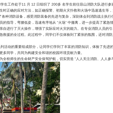
处和学生工作处于11 月 12 日组织了 200多 名学生前往琼山消防大队
时正确的应对方法，如正确报警、初期火灾扑救和火场中迅速逃生等，大家
验了各种消防设备，感受消防装备的先进与复杂，深刻体会到消防战士执行
员的指导，弯腰低姿，迅速有序地从 “火场” 中撤离，进一步提高了紧急
亲自进行了灭火操作，增强了实际应对火灾的能力。在专业消防人员的引
急救援的全过程。此过程中，同学们不仅体验到了紧张的氛围，还对消防
月” 系列活动的重要组成部分，让同学们学到了丰富的消防知识，体验了先
更多同学，共同为构建安全和谐的校园环境贡献力量。
全校师生的生命财产安全保驾护航，切实营造 “人人关注消防、人人参与